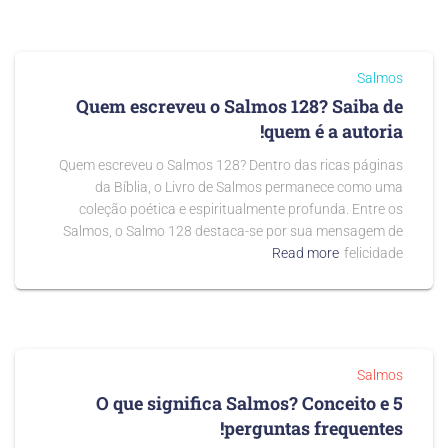
Salmos
Quem escreveu o Salmos 128? Saiba de
quem é a autoria!
Quem escreveu o Salmos 128? Dentro das ricas páginas
da Bíblia, o Livro de Salmos permanece como uma
coleção poética e espiritualmente profunda. Entre os
Salmos, o Salmo 128 destaca-se por sua mensagem de
Read more
felicidade
Salmos
O que significa Salmos? Conceito e 5
perguntas frequentes!