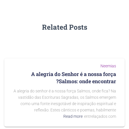
Related Posts
Neemias
A alegria do Senhor é a nossa força
Salmos: onde encontrar?
A alegria do senhor é a nossa força Salmos, onde fica? Na
vastidão das Escrituras Sagradas, os Salmos emergem
como uma fonte inesgotável de inspiração espiritual e
reflexão. Estes cânticos e poemas, habilmente
Read more
entrelaçados com