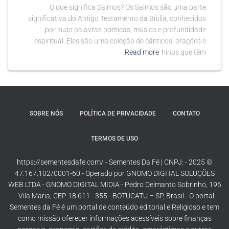
O que significa Salmos? Os Salmos são uma parte
significativa do Antigo Testamento da Bíblia, conhecidos
por suas palavras poéticas, música e profundidade
espiritual. Eles são uma coleção de cânticos, orações e
Read more
hinos que têm
SOBRE NÓS
POLÍTICA DE PRIVACIDADE
CONTATO
TERMOS DE USO
© 2025 - https://sementesdafe.com/ - Sementes Da Fé | CNPJ:
47.167.102/0001-60 - Operado por GNOMO DIGITAL SOLUÇÕES
WEB LTDA - GNOMO DIGITAL MIDIA - Pedro Delmanto Sobrinho, 196
- Vila Maria, CEP 18.611 - 355 - BOTUCATU – SP, Brasil - O portal
Sementes da Fé é um portal de conteúdo editorial e Religioso e tem
como missão oferecer informações acessíveis sobre finanças