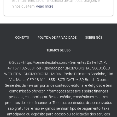
espiritual. Eles são uma coleção de cânticos, orações e
hinos que têm
Read more
CONTATO
POLÍTICA DE PRIVACIDADE
SOBRE NÓS
TERMOS DE USO
© 2025 - https://sementesdafe.com/ - Sementes Da Fé | CNPJ:
47.167.102/0001-60 - Operado por GNOMO DIGITAL SOLUÇÕES
WEB LTDA - GNOMO DIGITAL MIDIA - Pedro Delmanto Sobrinho, 196
- Vila Maria, CEP 18.611 - 355 - BOTUCATU – SP, Brasil - O portal
Sementes da Fé é um portal de conteúdo editorial e Religioso e tem
como missão oferecer informações acessíveis sobre finanças
pessoais, economia, cartões de crédito, empréstimos e outros
produtos do setor financeiro. Todos os conteúdos disponibilizados
são gratuitos, e não exigimos nenhum tipo de pagamento, taxa
antecipada ou depósito para acesso ou solicitação dos serviços