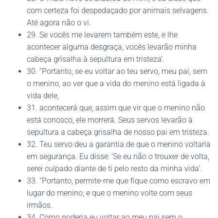
com certeza foi despedaçado por animais selvagens.
Até agora não o vi.
29. Se vocês me levarem também este, e lhe
acontecer alguma desgraça, vocês levarão minha
cabeça grisalha à sepultura em tristeza’.
30. “Portanto, se eu voltar ao teu servo, meu pai, sem
o menino, ao ver que a vida do menino está ligada à
vida dele,
31. acontecerá que, assim que vir que o menino não
está conosco, ele morrerá. Seus servos levarão à
sepultura a cabeça grisalha de nosso pai em tristeza.
32. Teu servo deu a garantia de que o menino voltaria
em segurança. Eu disse: ‘Se eu não o trouxer de volta,
serei culpado diante de ti pelo resto da minha vida’.
33. “Portanto, permite-me que fique como escravo em
lugar do menino; e que o menino volte com seus
irmãos.
34. Como poderia eu voltar ao meu pai sem o