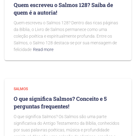
Quem escreveu o Salmos 128? Saiba de
quem é a autoria!
Quem escreveu o Salmos 128? Dentro das ricas páginas
da Bíblia, o Livro de Salmos permanece como uma
coleção poética e espiritualmente profunda. Entre os
Salmos, o Salmo 128 destaca-se por sua mensagem de
felicidade
Read more
SALMOS
O que significa Salmos? Conceito e 5
perguntas frequentes!
O que significa Salmos? Os Salmos são uma parte
significativa do Antigo Testamento da Bíblia, conhecidos
por suas palavras poéticas, música e profundidade