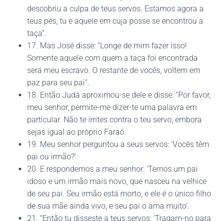
descobriu a culpa de teus servos. Estamos agora a
teus pés, tu e aquele em cuja posse se encontrou a
taça”.
17. Mas José disse: “Longe de mim fazer isso!
Somente aquele com quem a taça foi encontrada
será meu escravo. O restante de vocês, voltem em
paz para seu pai”.
18. Então Judá aproximou-se dele e disse: “Por favor,
meu senhor, permite-me dizer-te uma palavra em
particular. Não te irrites contra o teu servo, embora
sejas igual ao próprio Faraó.
19. Meu senhor perguntou a seus servos: ‘Vocês têm
pai ou irmão?’
20. E respondemos a meu senhor: ‘Temos um pai
idoso e um irmão mais novo, que nasceu na velhice
de seu pai. Seu irmão está morto, e ele é o único filho
de sua mãe ainda vivo, e seu pai o ama muito’.
21. “Então tu disseste a teus servos: ‘Tragam-no para