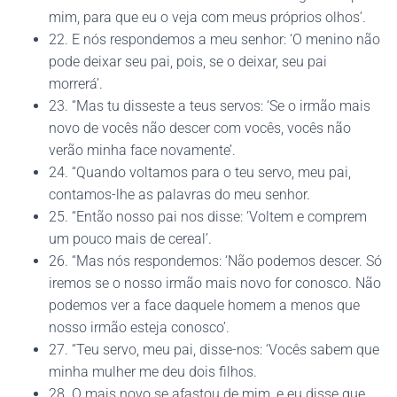
mim, para que eu o veja com meus próprios olhos’.
22. E nós respondemos a meu senhor: ‘O menino não
pode deixar seu pai, pois, se o deixar, seu pai
morrerá’.
23. “Mas tu disseste a teus servos: ‘Se o irmão mais
novo de vocês não descer com vocês, vocês não
verão minha face novamente’.
24. “Quando voltamos para o teu servo, meu pai,
contamos-lhe as palavras do meu senhor.
25. “Então nosso pai nos disse: ‘Voltem e comprem
um pouco mais de cereal’.
26. “Mas nós respondemos: ‘Não podemos descer. Só
iremos se o nosso irmão mais novo for conosco. Não
podemos ver a face daquele homem a menos que
nosso irmão esteja conosco’.
27. “Teu servo, meu pai, disse-nos: ‘Vocês sabem que
minha mulher me deu dois filhos.
28. O mais novo se afastou de mim, e eu disse que