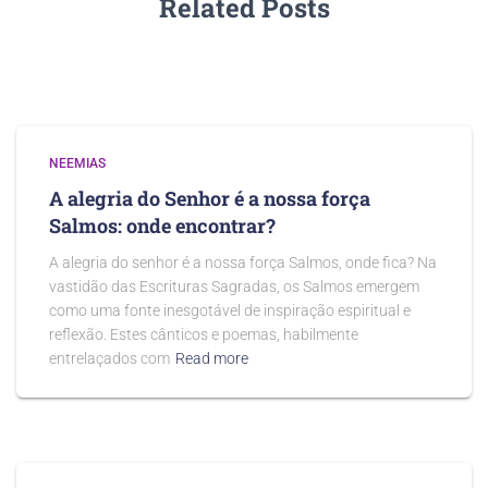
Related Posts
NEEMIAS
A alegria do Senhor é a nossa força
Salmos: onde encontrar?
A alegria do senhor é a nossa força Salmos, onde fica? Na
vastidão das Escrituras Sagradas, os Salmos emergem
como uma fonte inesgotável de inspiração espiritual e
reflexão. Estes cânticos e poemas, habilmente
entrelaçados com
Read more