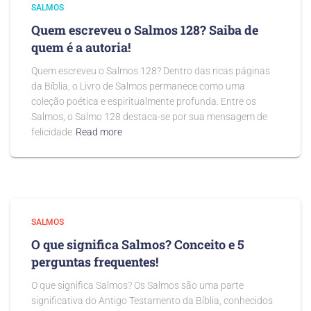
SALMOS
Quem escreveu o Salmos 128? Saiba de
quem é a autoria!
Quem escreveu o Salmos 128? Dentro das ricas páginas
da Bíblia, o Livro de Salmos permanece como uma
coleção poética e espiritualmente profunda. Entre os
Salmos, o Salmo 128 destaca-se por sua mensagem de
felicidade
Read more
SALMOS
O que significa Salmos? Conceito e 5
perguntas frequentes!
O que significa Salmos? Os Salmos são uma parte
significativa do Antigo Testamento da Bíblia, conhecidos