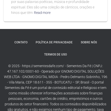
por suas palavras poéticas, música e profundidade
espiritual. Eles são uma coleção de cânticos, orações e
hinos que têm
Read more
CONTATO
POLÍTICA DE PRIVACIDADE
SOBRE NÓS
TERMOS DE USO
© 2025 - https://sementesdafe.com/ - Sementes Da Fé | CNPJ:
47.167.102/0001-60 - Operado por GNOMO DIGITAL SOLUÇÕES
WEB LTDA - GNOMO DIGITAL MIDIA - Pedro Delmanto Sobrinho, 196
- Vila Maria, CEP 18.611 - 355 - BOTUCATU – SP, Brasil - O portal
Sementes da Fé é um portal de conteúdo editorial e Religioso e tem
como missão oferecer informações acessíveis sobre finanças
pessoais, economia, cartões de crédito, empréstimos e outros
produtos do setor financeiro. Todos os conteúdos disponibilizados
são gratuitos, e não exigimos nenhum tipo de pagamento, taxa