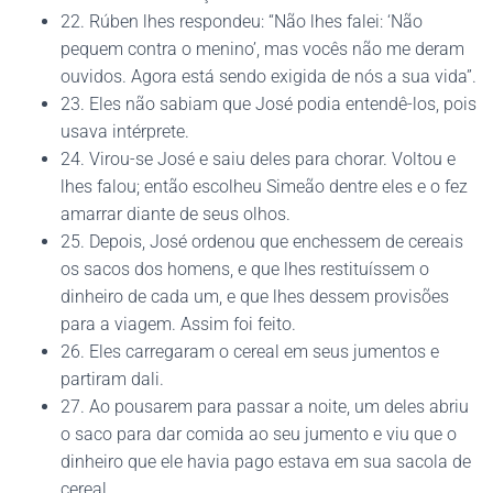
22. Rúben lhes respondeu: “Não lhes falei: ‘Não
pequem contra o menino’, mas vocês não me deram
ouvidos. Agora está sendo exigida de nós a sua vida”.
23. Eles não sabiam que José podia entendê-los, pois
usava intérprete.
24. Virou-se José e saiu deles para chorar. Voltou e
lhes falou; então escolheu Simeão dentre eles e o fez
amarrar diante de seus olhos.
25. Depois, José ordenou que enchessem de cereais
os sacos dos homens, e que lhes restituíssem o
dinheiro de cada um, e que lhes dessem provisões
para a viagem. Assim foi feito.
26. Eles carregaram o cereal em seus jumentos e
partiram dali.
27. Ao pousarem para passar a noite, um deles abriu
o saco para dar comida ao seu jumento e viu que o
dinheiro que ele havia pago estava em sua sacola de
cereal.