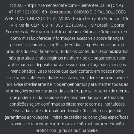
© 2025 - https://sementesdafe.com/ - Sementes Da Fé | CNPJ:
47.167.102/0001-60 - Operado por GNOMO DIGITAL SOLUÇÕES
WEB LTDA - GNOMO DIGITAL MIDIA - Pedro Delmanto Sobrinho, 196
- Vila Maria, CEP 18.611 - 355 - BOTUCATU – SP, Brasil - O portal
Sementes da Fé é um portal de conteúdo editorial e Religioso e tem
como missão oferecer informações acessíveis sobre finanças
pessoais, economia, cartões de crédito, empréstimos e outros
produtos do setor financeiro. Todos os conteúdos disponibilizados
são gratuitos, e não exigimos nenhum tipo de pagamento, taxa
antecipada ou depósito para acesso ou solicitação dos serviços
mencionados. Caso receba qualquer contato em nosso nome
solicitando valores ou dados sensíveis, considere como suspeito e
nos avise imediatamente. Nos empenhamos para manter todas as
informações sempre atualizadas, porém, por se tratarem de ofertas
que podem mudar rapidamente, recomendamos que todas as
condições sejam confirmadas diretamente com as instituições
envolvidas antes de qualquer decisão. Ressaltamos que não
garantimos aprovações, limites de crédito ou condições específicas.
Nosso site tem caráter informativo e não substitui orientação
profissional, jurídica ou financeira.