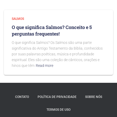
SALMOS
O que significa Salmos? Conceito e 5
perguntas frequentes!
O que significa Salmos? Os Salmos são uma parte
significativa do Antigo Testamento da Bíblia, conhecidos
por suas palavras poéticas, música e profundidade
espiritual. Eles são uma coleção de cânticos, orações e
hinos que têm
Read more
CONTATO
POLÍTICA DE PRIVACIDADE
SOBRE NÓS
TERMOS DE USO