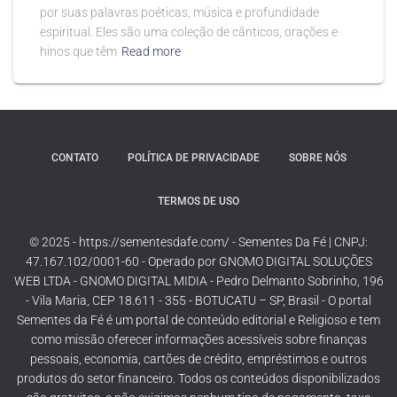
por suas palavras poéticas, música e profundidade
espiritual. Eles são uma coleção de cânticos, orações e
hinos que têm
Read more
CONTATO
POLÍTICA DE PRIVACIDADE
SOBRE NÓS
TERMOS DE USO
© 2025 - https://sementesdafe.com/ - Sementes Da Fé | CNPJ:
47.167.102/0001-60 - Operado por GNOMO DIGITAL SOLUÇÕES
WEB LTDA - GNOMO DIGITAL MIDIA - Pedro Delmanto Sobrinho, 196
- Vila Maria, CEP 18.611 - 355 - BOTUCATU – SP, Brasil - O portal
Sementes da Fé é um portal de conteúdo editorial e Religioso e tem
como missão oferecer informações acessíveis sobre finanças
pessoais, economia, cartões de crédito, empréstimos e outros
produtos do setor financeiro. Todos os conteúdos disponibilizados