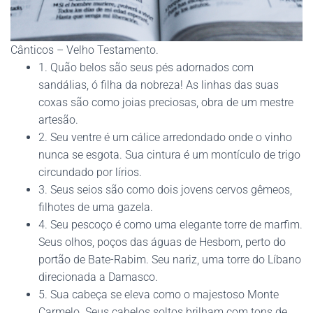
Cânticos – Velho Testamento.
1. Quão belos são seus pés adornados com
sandálias, ó filha da nobreza! As linhas das suas
coxas são como joias preciosas, obra de um mestre
artesão.
2. Seu ventre é um cálice arredondado onde o vinho
nunca se esgota. Sua cintura é um montículo de trigo
circundado por lírios.
3. Seus seios são como dois jovens cervos gêmeos,
filhotes de uma gazela.
4. Seu pescoço é como uma elegante torre de marfim.
Seus olhos, poços das águas de Hesbom, perto do
portão de Bate-Rabim. Seu nariz, uma torre do Líbano
direcionada a Damasco.
5. Sua cabeça se eleva como o majestoso Monte
Carmelo. Seus cabelos soltos brilham com tons de