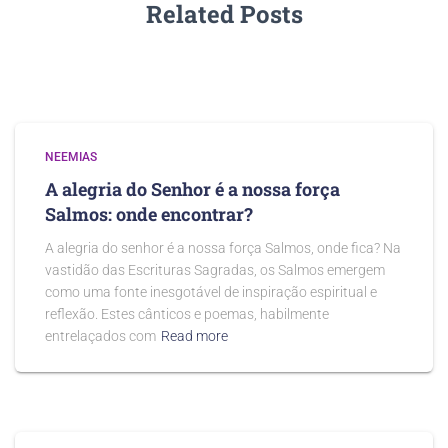
Related Posts
NEEMIAS
A alegria do Senhor é a nossa força
Salmos: onde encontrar?
A alegria do senhor é a nossa força Salmos, onde fica? Na
vastidão das Escrituras Sagradas, os Salmos emergem
como uma fonte inesgotável de inspiração espiritual e
reflexão. Estes cânticos e poemas, habilmente
entrelaçados com
Read more