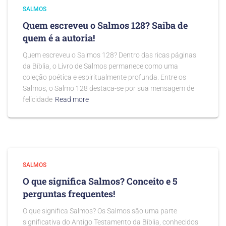
SALMOS
Quem escreveu o Salmos 128? Saiba de
quem é a autoria!
Quem escreveu o Salmos 128? Dentro das ricas páginas
da Bíblia, o Livro de Salmos permanece como uma
coleção poética e espiritualmente profunda. Entre os
Salmos, o Salmo 128 destaca-se por sua mensagem de
felicidade
Read more
SALMOS
O que significa Salmos? Conceito e 5
perguntas frequentes!
O que significa Salmos? Os Salmos são uma parte
significativa do Antigo Testamento da Bíblia, conhecidos